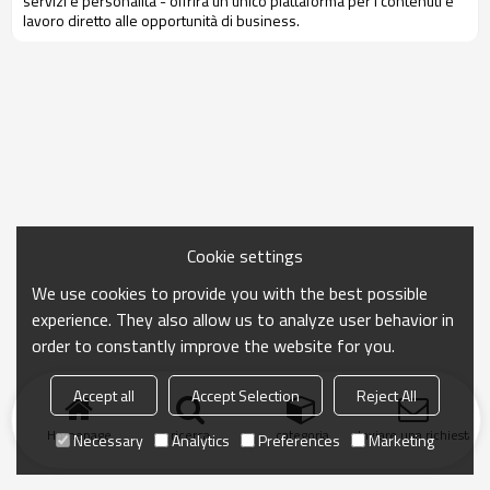
servizi e
personalità
-
offrirà
un unico
piattaforma
per i contenuti e
lavoro diretto
alle opportunità di business
.
Cookie settings
We use cookies to provide you with the best possible
experience. They also allow us to analyze user behavior in
order to constantly improve the website for you.
Accept all
Accept Selection
Reject All
Homepage
ricerca
categoria
Inviare una richiesta
Necessary
Analytics
Preferences
Marketing