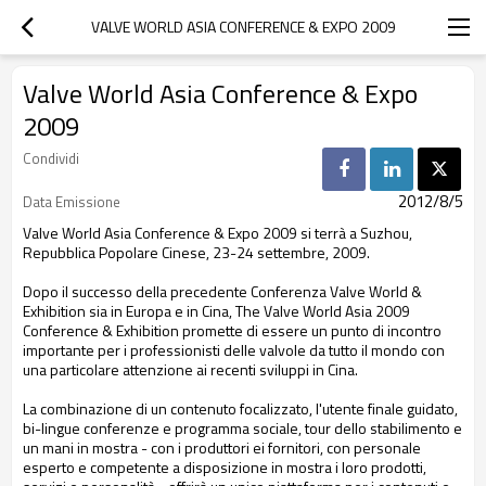
VALVE WORLD ASIA CONFERENCE & EXPO 2009
Valve World Asia Conference & Expo
2009
Condividi
2012/8/5
Data Emissione
Valve World
Asia
Conference &
Expo 2009
si terrà a
Suzhou
,
Repubblica Popolare Cinese
,
23-24 settembre
,
2009.
Dopo il successo della
precedente Conferenza
Valve World
&
Exhibition
sia in Europa
e in Cina
,
The
Valve World
Asia 2009
Conference
& Exhibition
promette di essere
un punto di incontro
importante
per i professionisti
delle valvole
da tutto il
mondo con
una
particolare attenzione ai
recenti sviluppi
in Cina.
La combinazione di
un contenuto
focalizzato
, l'utente finale
guidato,
bi
-lingue
conferenze e
programma sociale
,
tour dello stabilimento
e
un
mani
in mostra
-
con
i produttori ei fornitori
, con
personale
esperto
e competente
a disposizione
in mostra
i loro
prodotti,